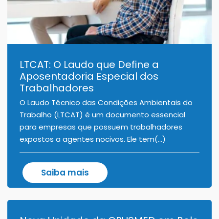
LTCAT: O Laudo que Define a
Aposentadoria Especial dos
Trabalhadores
O Laudo Técnico das Condições Ambientais do
Trabalho (LTCAT) é um documento essencial
para empresas que possuem trabalhadores
expostos a agentes nocivos. Ele tem(...)
Saiba mais