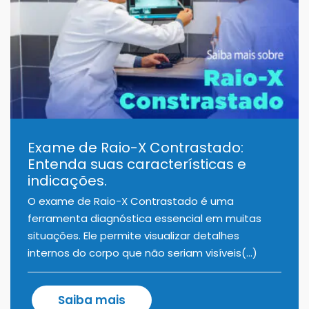
Exame de Raio-X Contrastado:
Entenda suas características e
indicações.
O exame de Raio-X Contrastado é uma
ferramenta diagnóstica essencial em muitas
situações. Ele permite visualizar detalhes
internos do corpo que não seriam visíveis(...)
Saiba mais