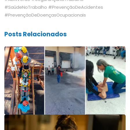
#SaúdeNoTrabalho #PrevençãoDeAcidentes
#PrevençãoDeDoençasOcupacionais
Posts Relacionados