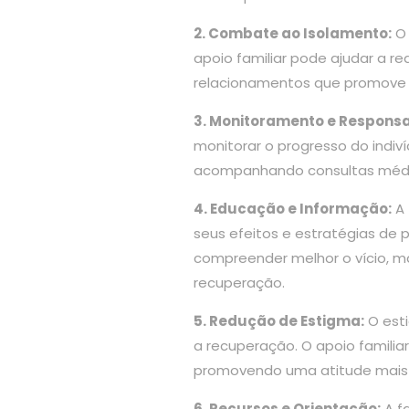
2. Combate ao Isolamento:
O 
apoio familiar pode ajudar a r
relacionamentos que promove a
3. Monitoramento e Responsa
monitorar o progresso do indi
acompanhando consultas médica
4. Educação e Informação:
A 
seus efeitos e estratégias de 
compreender melhor o vício, m
recuperação.
5. Redução de Estigma:
O esti
a recuperação. O apoio famili
promovendo uma atitude mais
6. Recursos e Orientação:
A fa