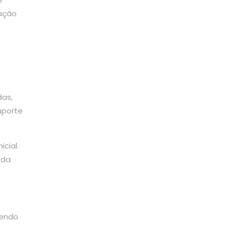
zação
das,
uporte
cial.
 da
cendo