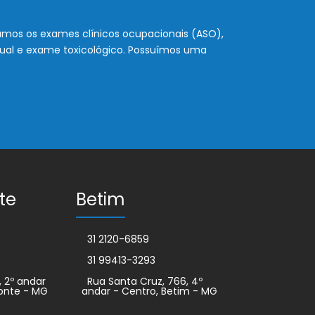
amos os exames clínicos ocupacionais (ASO),
isual e exame toxicológico. Possuímos uma
.
te
Betim
31 2120-6859
31 99413-3293
, 2º andar
Rua Santa Cruz, 766, 4º
zonte - MG
andar - Centro, Betim - MG