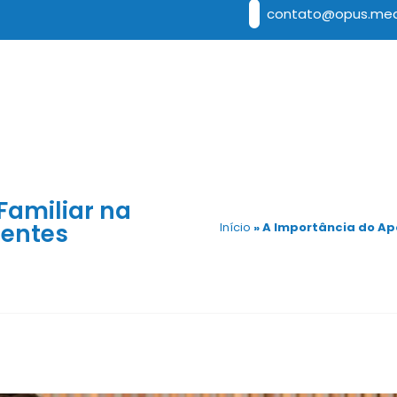
contato@opus.med
Familiar na
entes
Início
»
A Importância do Ap