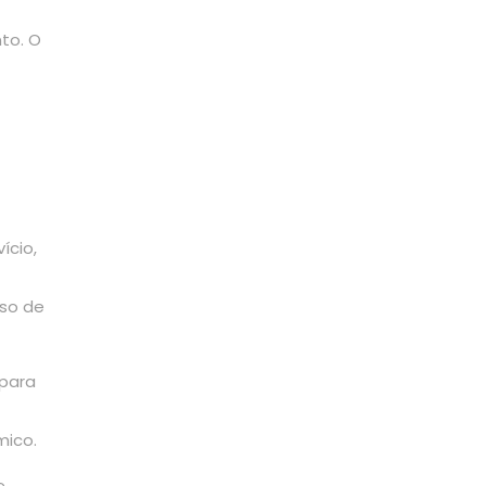
to. O
ício,
sso de
 para
mico.
e