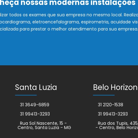
nheça nossas modernas instalações
lizar todos os exames que sua empresa no mesmo local. Realiz
letrocardiograma, eletroencefalograma, espirometria, acuidade v
cializada para prestar o melhor atendimento para sua empresa
Santa Luzia
Belo Horizon
31 3649-6859
31 2120-1538
31 99413-3293
31 99413-3293
Rua Sol Nascente, 15 -
Rua dos Tupis, 435
Centro, Santa Luzia - MG
- Centro, Belo Hori