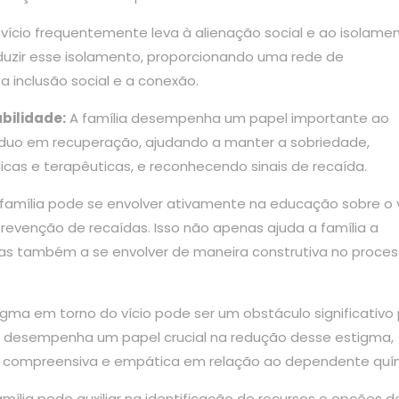
vício frequentemente leva à alienação social e ao isolamen
eduzir esse isolamento, proporcionando uma rede de
 inclusão social e a conexão.
bilidade:
A família desempenha um papel importante ao
víduo em recuperação, ajudando a manter a sobriedade,
s e terapêuticas, e reconhecendo sinais de recaída.
família pode se envolver ativamente na educação sobre o v
prevenção de recaídas. Isso não apenas ajuda a família a
as também a se envolver de maneira construtiva no proce
gma em torno do vício pode ser um obstáculo significativo
ar desempenha um papel crucial na redução desse estigma,
 compreensiva e empática em relação ao dependente quí
mília pode auxiliar na identificação de recursos e opções d