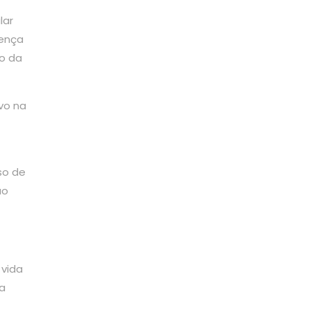
lar
rença
o da
vo na
so de
ão
 vida
a