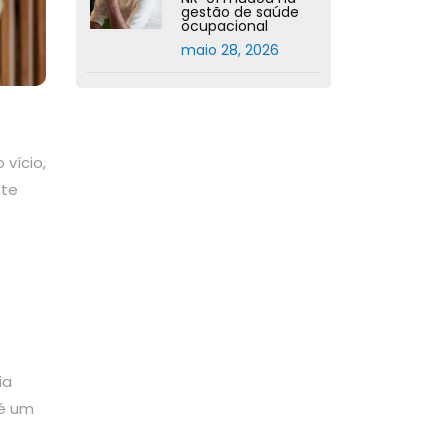
gestão de saúde
ocupacional
maio 28, 2026
vício,
ste
ia
 é um