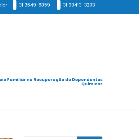
.br
31 3649-6859
31 99413-3293
oio Familiar na Recuperação de Dependentes
Químicos