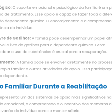
ógico:
O suporte emocional e psicológico da família é um pi
o de tratamento. Esse apoio é capaz de fazer toda a dife
do dependente químico. O encorajamento e a compreensã
ência do indivíduo.
vre de Gatilhos:
A família pode desempenhar um papel ati
l e livre de gatilhos para o dependente químico. Evitar
ear o uso de substâncias é crucial para a recuperação.
tamento:
A família pode se envolver diretamente no proces
apia familiar e outras atividades de apoio. Essa participaç
ao dependente.
o Familiar Durante a Reabilitação
representa um dos sistemas de apoio mais significativos na
io emocional, a compreensão e o incentivo dos membros d
vação do indivíduo para se manter sóbrio.