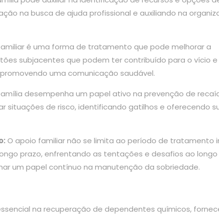
ção na busca de ajuda profissional e auxiliando na organi
familiar é uma forma de tratamento que pode melhorar a
stões subjacentes que podem ter contribuído para o vício e
s, promovendo uma comunicação saudável.
família desempenha um papel ativo na prevenção de recaí
r situações de risco, identificando gatilhos e oferecendo s
o:
O apoio familiar não se limita ao período de tratamento ini
 longo prazo, enfrentando as tentações e desafios ao longo
nhar um papel contínuo na manutenção da sobriedade.
 essencial na recuperação de dependentes químicos, forne