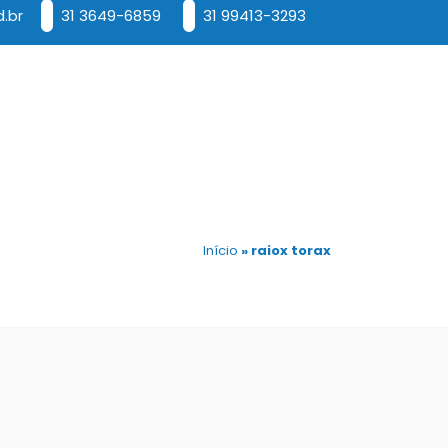
.br
31 3649-6859
31 99413-3293
Início
»
raiox torax