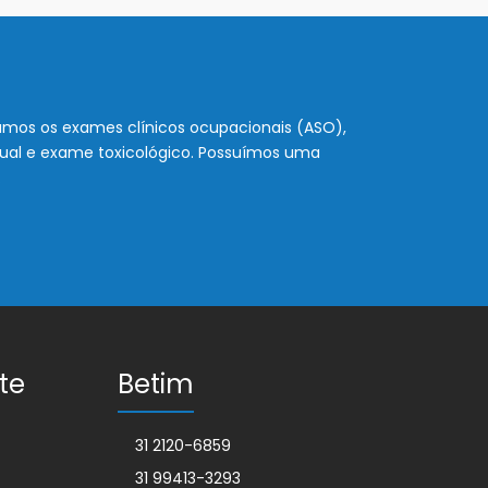
amos os exames clínicos ocupacionais (ASO),
isual e exame toxicológico. Possuímos uma
.
te
Betim
31 2120-6859
31 99413-3293