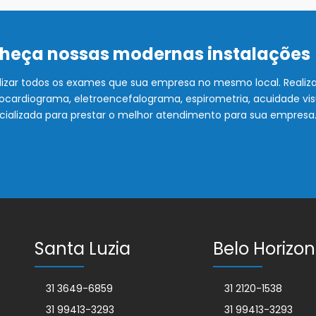
nheça nossas modernas instalações
lizar todos os exames que sua empresa no mesmo local. Realiz
letrocardiograma, eletroencefalograma, espirometria, acuidade v
cializada para prestar o melhor atendimento para sua empresa
Santa Luzia
Belo Horizon
31 3649-6859
31 2120-1538
31 99413-3293
31 99413-3293