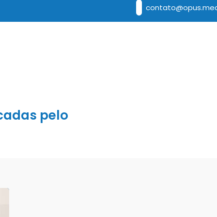
contato@opus.med
cadas pelo